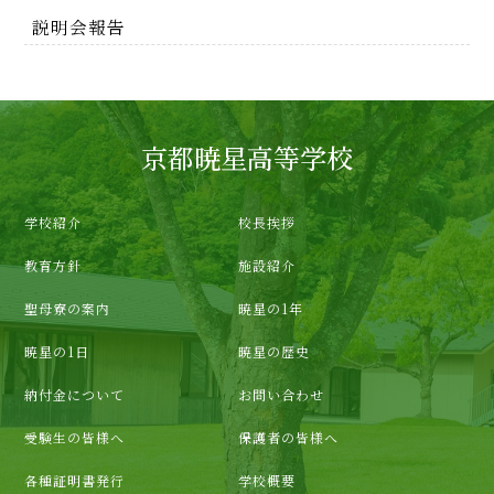
説明会報告
京都暁星高等学校
学校紹介
校長挨拶
教育方針
施設紹介
聖母寮の案内
暁星の1年
暁星の1日
暁星の歴史
納付金について
お問い合わせ
受験生の皆様へ
保護者の皆様へ
各種証明書発行
学校概要