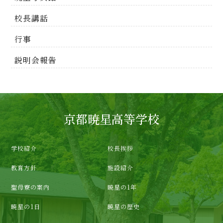
校長講話
行事
説明会報告
京都暁星高等学校
学校紹介
校長挨拶
教育方針
施設紹介
聖母寮の案内
暁星の1年
暁星の1日
暁星の歴史