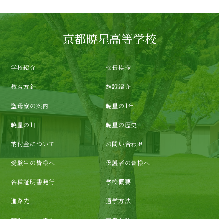
京都暁星高等学校
学校紹介
校長挨拶
教育方針
施設紹介
聖母寮の案内
暁星の1年
暁星の1日
暁星の歴史
納付金について
お問い合わせ
受験生の皆様へ
保護者の皆様へ
各種証明書発行
学校概要
進路先
通学方法