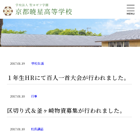
2017.01.19
学校生活
１年生HRにて百人一首大会が行われました。
2017.01.10
行事
区切り式＆釜ヶ崎物資募集が行われました。
2017.01.10
校長講話