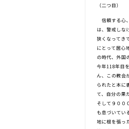
（二つ目）
信頼する心、
は、警戒しな
狭くなってき
にとって居心
の時代、外国
今年118年
ん、この教会
られたと本に
て、自分の果
そして９００
も息づいてい
地に根を張っ