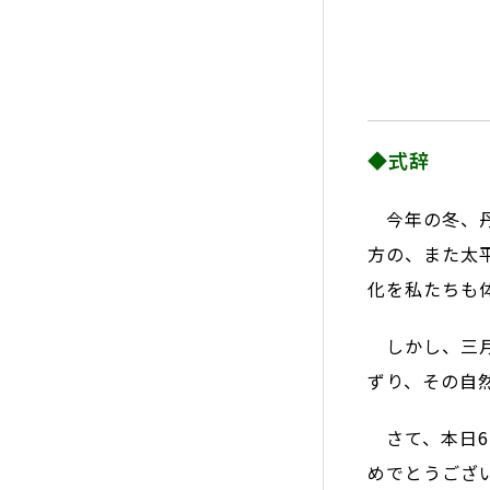
◆式辞
今年の冬、丹
方の、また太
化を私たちも
しかし、三月
ずり、その自
さて、本日6
めでとうござ