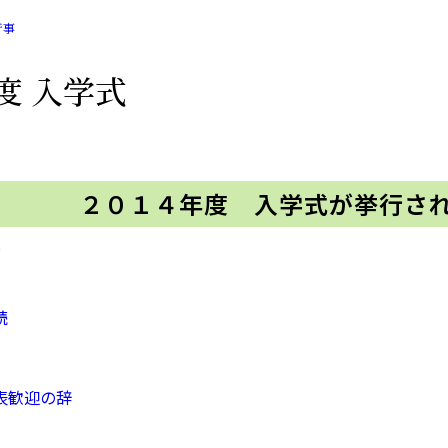
行事
年度 入学式
２０１４年度 入学式が挙行さ
第
読
表歓迎の辞