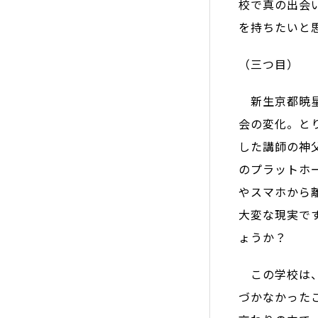
校で真の出会
を持ちたいと
（三つ目）
新生京都暁星
会の変化。と
した講師の神
のプラットホ
やスマホから
大変な現実で
ょうか？
この学校は、
づかなかった