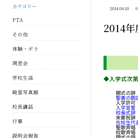
カテゴリー
2014.04.10
PTA
2014
その他
体験・ボラ
同窓会
学校生活
◆入学式次
暁星写真館
開式の辞
聖書の朗
入学許可
校長講話
入学宣誓
校長式辞
来賓祝辞
行事
在校生代
聖歌斉唱
校歌斉唱
説明会報告
閉式の辞