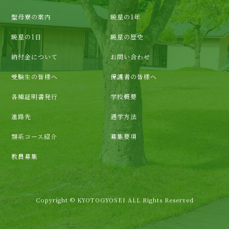
聖母寮の案内
暁星の1年
暁星の1日
暁星の歴史
納付金について
お問い合わせ
受験生の皆様へ
保護者の皆様へ
各種証明書発行
学校概要
進路先
通学方法
類系コース紹介
募集要項
教員募集
Copyright © KYOTOGYOSEI ALL Rights Reserved
TEL
Instagram
FACEBOOK