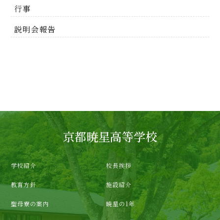
行事
説明会報告
京都暁星高等学校
学校紹介
校長挨拶
教育方針
施設紹介
聖母寮の案内
暁星の1年