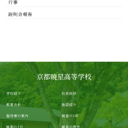
行事
説明会報告
京都暁星高等学校
学校紹介
校長挨拶
教育方針
施設紹介
聖母寮の案内
暁星の1年
暁星の1日
暁星の歴史