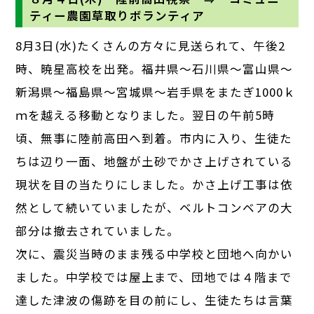
ティー農園草取りボランティア
8月3日(水)たくさんの方々に見送られて、午後2
時、暁星高校を出発。福井県～石川県～富山県～
新潟県～福島県～宮城県～岩手県をまたぎ1000ｋ
ｍを越える移動となりました。翌日の午前5時
頃、無事に陸前高田へ到着。市内に入り、生徒た
ちは辺り一面、地盤が土砂でかさ上げされている
現状を目の当たりにしました。かさ上げ工事は依
然として続いていましたが、ベルトコンベアの大
部分は撤去されていました。
次に、震災当時のまま残る中学校と団地へ向かい
ました。中学校では屋上まで、団地では４階まで
達した津波の傷跡を目の前にし、生徒たちは言葉