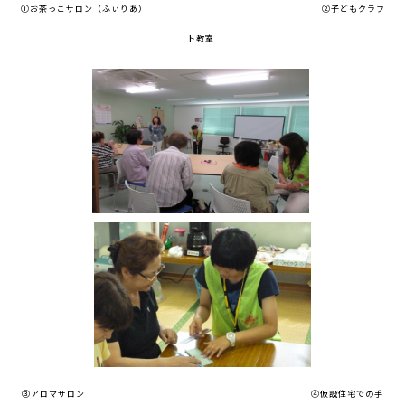
①お茶っこサロン（ふぃりあ） ②子どもクラフ
ト教室
③アロマサロン ④仮設住宅での手