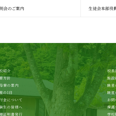
明会のご案内
生徒会本部役
校紹介
校長
育方針
施設
母寮の案内
暁星
星の1日
暁星
付金について
お問
験生の皆様へ
保護
種証明書発行
学校