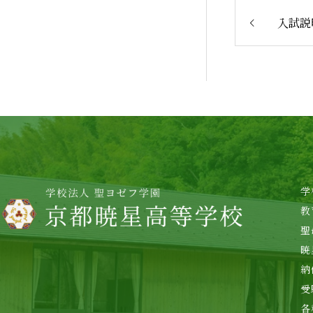
入試説
学
教
聖
暁
納
受
各