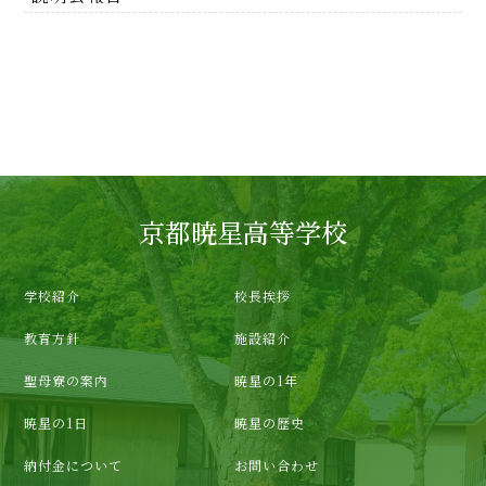
京都暁星高等学校
学校紹介
校長挨拶
教育方針
施設紹介
聖母寮の案内
暁星の1年
暁星の1日
暁星の歴史
納付金について
お問い合わせ