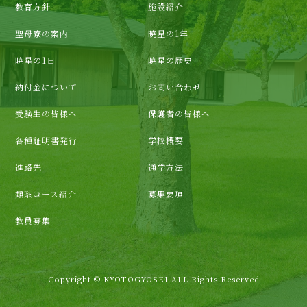
教育方針
施設紹介
聖母寮の案内
暁星の1年
暁星の1日
暁星の歴史
納付金について
お問い合わせ
受験生の皆様へ
保護者の皆様へ
各種証明書発行
学校概要
進路先
通学方法
類系コース紹介
募集要項
教員募集
Copyright © KYOTOGYOSEI ALL Rights Reserved