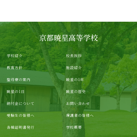
京都暁星高等学校
学校紹介
校長挨拶
教育方針
施設紹介
聖母寮の案内
暁星の1年
暁星の1日
暁星の歴史
納付金について
お問い合わせ
受験生の皆様へ
保護者の皆様へ
各種証明書発行
学校概要