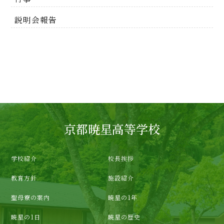
説明会報告
京都暁星高等学校
学校紹介
校長挨拶
教育方針
施設紹介
聖母寮の案内
暁星の1年
暁星の1日
暁星の歴史