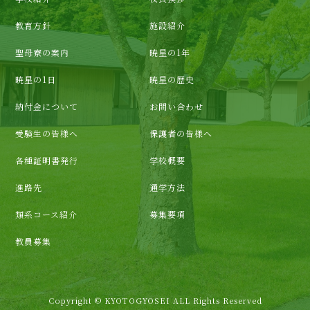
教育方針
施設紹介
聖母寮の案内
暁星の1年
暁星の1日
暁星の歴史
納付金について
お問い合わせ
受験生の皆様へ
保護者の皆様へ
各種証明書発行
学校概要
進路先
通学方法
類系コース紹介
募集要項
教員募集
Copyright © KYOTOGYOSEI ALL Rights Reserved