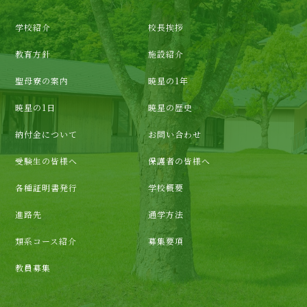
学校紹介
校長挨拶
教育方針
施設紹介
聖母寮の案内
暁星の1年
暁星の1日
暁星の歴史
納付金について
お問い合わせ
受験生の皆様へ
保護者の皆様へ
各種証明書発行
学校概要
進路先
通学方法
類系コース紹介
募集要項
教員募集