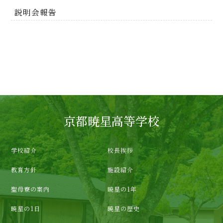
説明会報告
京都暁星高等学校
学校紹介
校長挨拶
教育方針
施設紹介
聖母寮の案内
暁星の1年
暁星の1日
暁星の歴史