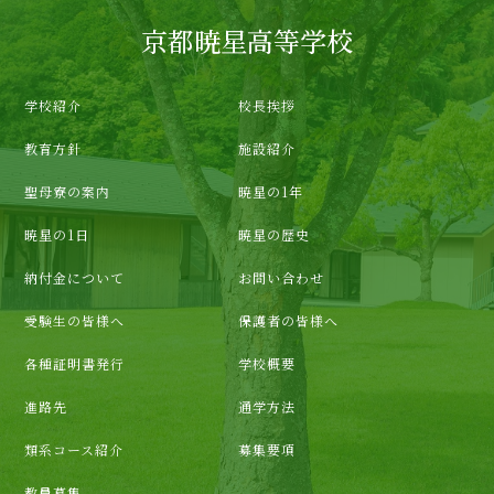
京都暁星高等学校
学校紹介
校長挨拶
教育方針
施設紹介
聖母寮の案内
暁星の1年
暁星の1日
暁星の歴史
納付金について
お問い合わせ
受験生の皆様へ
保護者の皆様へ
各種証明書発行
学校概要
進路先
通学方法
類系コース紹介
募集要項
教員募集