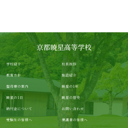
京都暁星高等学校
学校紹介
校長挨拶
教育方針
施設紹介
聖母寮の案内
暁星の1年
暁星の1日
暁星の歴史
納付金について
お問い合わせ
受験生の皆様へ
保護者の皆様へ