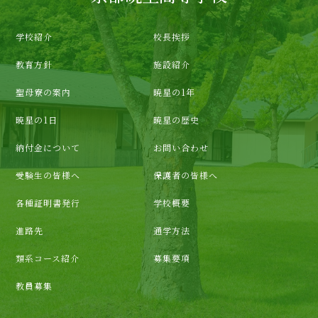
学校紹介
校長挨拶
教育方針
施設紹介
聖母寮の案内
暁星の1年
暁星の1日
暁星の歴史
納付金について
お問い合わせ
受験生の皆様へ
保護者の皆様へ
各種証明書発行
学校概要
進路先
通学方法
類系コース紹介
募集要項
教員募集