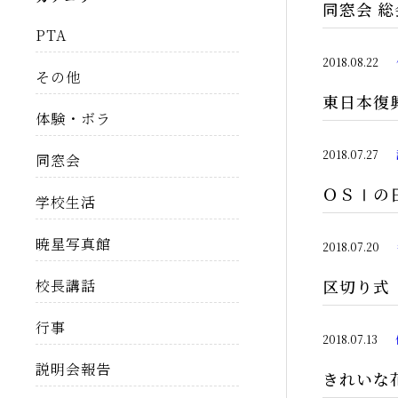
同窓会 
PTA
2018.08.22
その他
東日本復
体験・ボラ
2018.07.27
同窓会
ＯＳⅠの
学校生活
暁星写真館
2018.07.20
区切り式
校長講話
行事
2018.07.13
説明会報告
きれいな