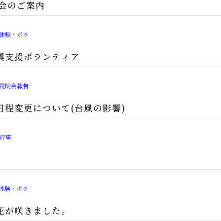
総会のご案内
体験・ボラ
興支援ボランティア
説明会報告
日程変更について(台風の影響)
行事
体験・ボラ
花が咲きました。