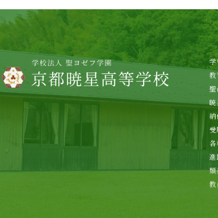
学
教
聖
暁
納
受
各
進
類
教