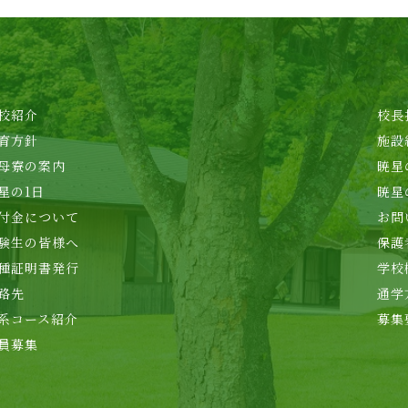
校紹介
校長
育方針
施設
母寮の案内
暁星
星の1日
暁星
付金について
お問
験生の皆様へ
保護
種証明書発行
学校
路先
通学
系コース紹介
募集
員募集