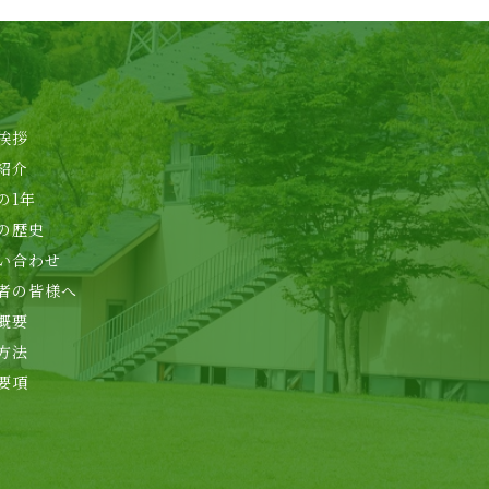
挨拶
紹介
の1年
の歴史
い合わせ
者の皆様へ
概要
方法
要項