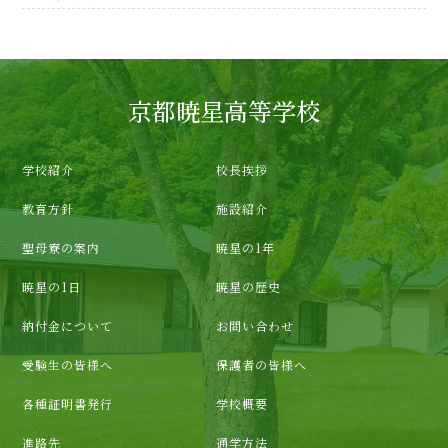
京都暁星高等学校
学校紹介
校長挨拶
教育方針
施設紹介
聖母寮の案内
暁星の1年
暁星の1日
暁星の歴史
納付金について
お問い合わせ
受験生の皆様へ
保護者の皆様へ
各種証明書発行
学校概要
進路先
通学方法