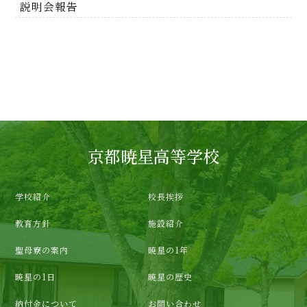
説明会報告
京都暁星高等学校
学校紹介
校長挨拶
教育方針
施設紹介
聖母寮の案内
暁星の1年
暁星の1日
暁星の歴史
納付金について
お問い合わせ