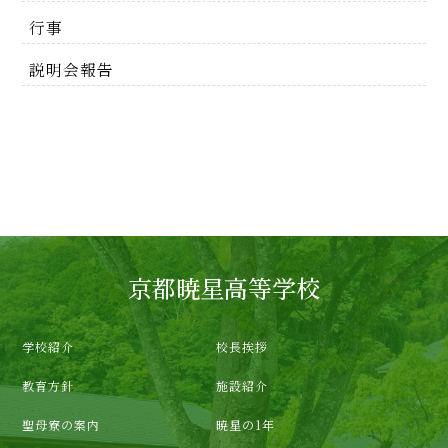
行事
説明会報告
京都暁星高等学校
学校紹介
校長挨拶
教育方針
施設紹介
聖母寮の案内
暁星の1年