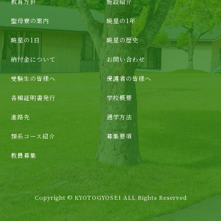
教育方針
施設紹介
聖母寮の案内
暁星の1年
暁星の1日
暁星の歴史
納付金について
お問い合わせ
受験生の皆様へ
保護者の皆様へ
各種証明書発行
学校概要
進路先
通学方法
類系コース紹介
募集要項
教員募集
Copyright © KYOTOGYOSEI ALL Rights Reserved