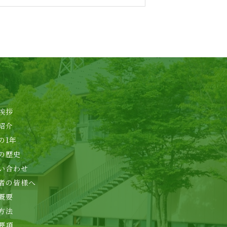
挨拶
紹介
の1年
の歴史
い合わせ
者の皆様へ
概要
方法
要項