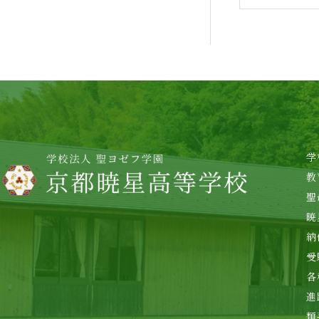
学
教
聖
暁
納
受
各
進
類