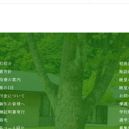
校紹介
校長
育方針
施設
母寮の案内
暁星
星の1日
暁星
付金について
お問
験生の皆様へ
保護
種証明書発行
学校
路先
通学
系コース紹介
募集