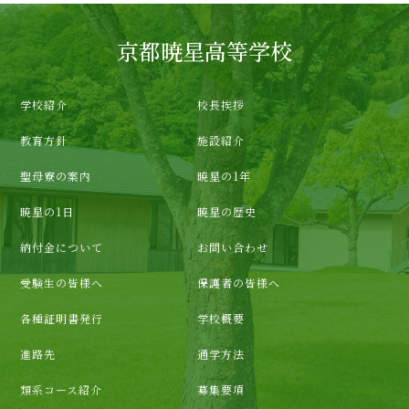
京都暁星高等学校
学校紹介
校長挨拶
教育方針
施設紹介
聖母寮の案内
暁星の1年
暁星の1日
暁星の歴史
納付金について
お問い合わせ
受験生の皆様へ
保護者の皆様へ
各種証明書発行
学校概要
進路先
通学方法
類系コース紹介
募集要項