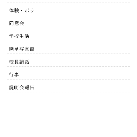
体験・ボラ
同窓会
学校生活
暁星写真館
校長講話
行事
説明会報告