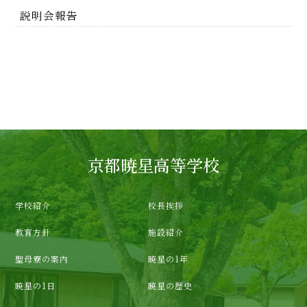
説明会報告
京都暁星高等学校
学校紹介
校長挨拶
教育方針
施設紹介
聖母寮の案内
暁星の1年
暁星の1日
暁星の歴史