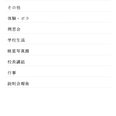
その他
体験・ボラ
同窓会
学校生活
暁星写真館
校長講話
行事
説明会報告