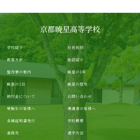
京都暁星高等学校
学校紹介
校長挨拶
教育方針
施設紹介
聖母寮の案内
暁星の1年
暁星の1日
暁星の歴史
納付金について
お問い合わせ
受験生の皆様へ
保護者の皆様へ
各種証明書発行
学校概要
進路先
通学方法