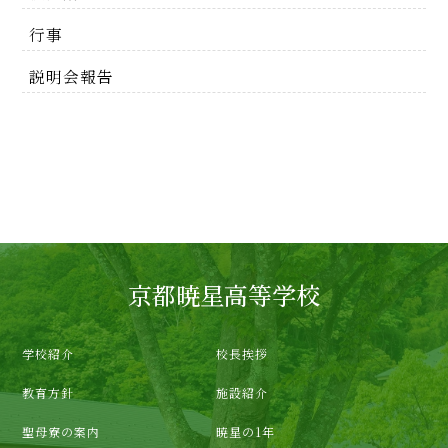
行事
説明会報告
京都暁星高等学校
学校紹介
校長挨拶
教育方針
施設紹介
聖母寮の案内
暁星の1年