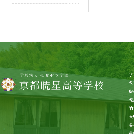
学
教
聖
暁
納
受
各
進