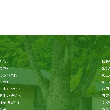
校紹介
校長
育方針
施設
母寮の案内
暁星
星の1日
暁星
付金について
お問
験生の皆様へ
保護
種証明書発行
学校
路先
通学