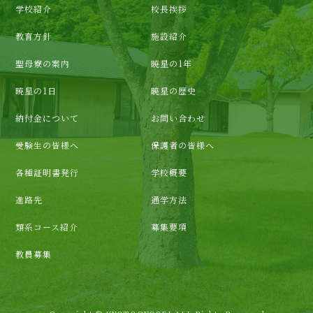
学校紹介
校長挨拶
教育方針
施設紹介
聖母寮の案内
暁星の1年
暁星の1日
暁星の歴史
納付金について
お問い合わせ
受験生の皆様へ
保護者の皆様へ
各種証明書発行
学校概要
進路先
通学方法
類系コース紹介
募集要項
教員募集