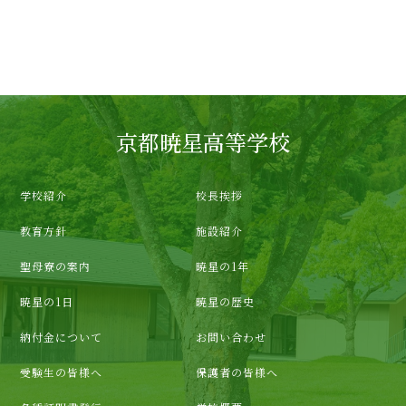
京都暁星高等学校
学校紹介
校長挨拶
教育方針
施設紹介
聖母寮の案内
暁星の1年
暁星の1日
暁星の歴史
納付金について
お問い合わせ
受験生の皆様へ
保護者の皆様へ