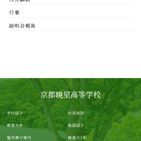
行事
説明会報告
京都暁星高等学校
学校紹介
校長挨拶
教育方針
施設紹介
聖母寮の案内
暁星の1年